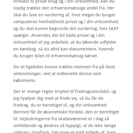
firmabil til privat brug og i din virksomhed, kan du
stadig trække den erhvervsmæssige andel fra. Her
skal du lave en vurdering af, hvor meget du bruger
computeren henholdsvist privat og i din virksomhed,
og du skal kunne begrunde din vurdering, hvis SKAT
spørger. Anvendes din bil både privat og i din
virksomhed vil jeg anbefale, at du løbende udfylder
en kørebog, så du altid kan dokumentere, hvornår
du bruger bilen til erhvervsmæssig kørsel.
Du vil ligeledes kunne trække momsen fra på faste
omkostninger, ved at indberette denne som
købsmoms.
Der er mange regler knyttet til fradragsområdet, og
jeg hjælper dig med at finde vej, så du får de
fradrag, du er berettiget til, og din virksomhed
dermed får de økonomiske fordele, den er berettiget
til. Vejledningerne fra skattevæsenet er i dag så
omfattende og ændres så hyppigt, at de ikke længe
udgives i bogform. Det giver et godt billede af, hvor