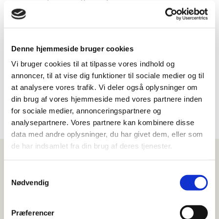
selvangivelse, hvor du bl.a. skal angive din
virksomheds overskud i rubrik 111 eller din
virksomheds underskud i rubrik 112.
Denne hjemmeside bruger cookies
Indberetter du oplysningerne for sent, risikerer du
at blive pålagt dagbøder. Jeg kan hjælpe dig med at
Vi bruger cookies til at tilpasse vores indhold og
udfylde sin selvangivelse korrekt, så du ikke får en
annoncer, til at vise dig funktioner til sociale medier og til
ubehagelig overraskelse, efter du tålmodigt har
at analysere vores trafik. Vi deler også oplysninger om
siddet i kø på skat.dk.
din brug af vores hjemmeside med vores partnere inden
for sociale medier, annonceringspartnere og
analysepartnere. Vores partnere kan kombinere disse
data med andre oplysninger, du har givet dem, eller som
de har indsamlet fra din brug af deres tjenester.
Samtykkevalg
Nødvendig
Rådgivning om start af
Præferencer
virksomhed